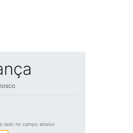
ança
nosco.
ao lado no campo abaixo