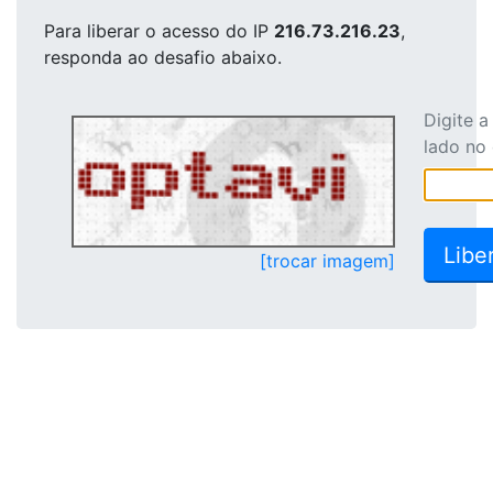
Para liberar o acesso
do IP
216.73.216.23
,
responda ao desafio abaixo.
Digite 
lado no
[trocar imagem]