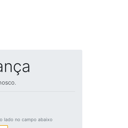
ança
nosco.
ao lado no campo abaixo