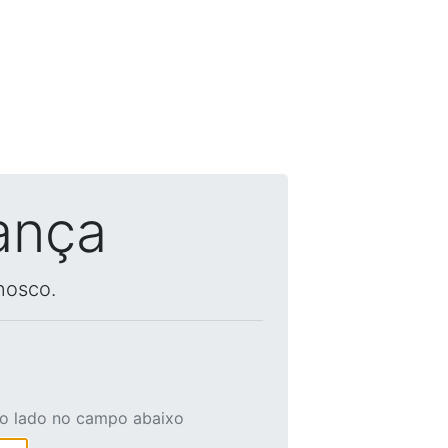
ança
nosco.
ao lado no campo abaixo