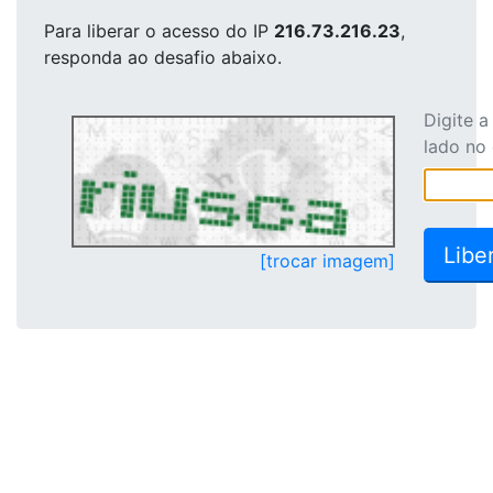
Para liberar o acesso
do IP
216.73.216.23
,
responda ao desafio abaixo.
Digite 
lado no
[trocar imagem]