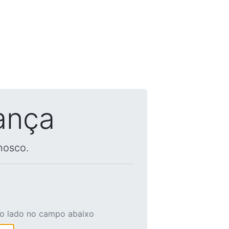
ança
nosco.
ao lado no campo abaixo